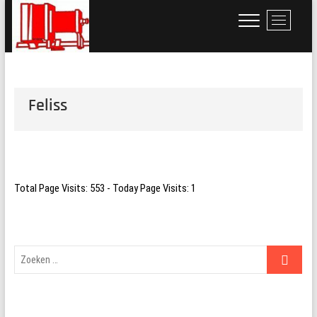
Ga
M
naar
e
de
n
inhoud
u
k
n
Feliss
o
p
Total Page Visits: 553 - Today Page Visits: 1
Zoeken
…