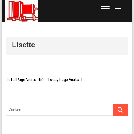
Ga
M
naar
e
de
n
inhoud
u
k
n
Lisette
o
p
Total Page Visits: 451 - Today Page Visits: 1
Zoeken
…